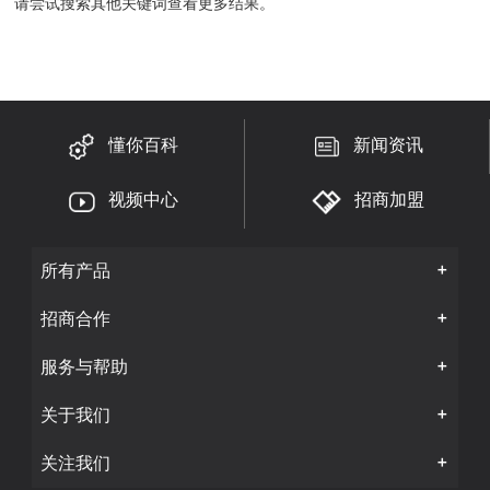
请尝试搜索其他关键词查看更多结果。
快速链接:
绞肉机
暖风机
热风机
燃气灶
电壁挂炉
燃气壁挂炉
小厨宝
燃气热水器
空气炸锅
吸尘器
集成吊顶
电磁炉
电热水器
嵌入式消毒柜
燃气灶
懂你百科
新闻资讯
吸油烟机
马桶盖
破壁机
扫地机
电烤箱
净水器
视频中心
招商加盟
茶吧机
电压力锅
燃气热水器
取暖桌
挂烫机
集成灶
吸油烟机
测试页
多用途锅
吸油烟机
所有产品
燃气灶具
消毒柜
电饭煲
电热水器
养生壶
微波炉
招商合作
循环扇
服务与帮助
关于我们
关注我们