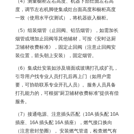
（4）测量橱柜左右高度、机器下部灶面左右高
度，调节左右机脚使集成灶台面高度和橱柜高度
一致（使用水平仪测试），将机器嵌入橱柜。
（5）组装烟管（止回阀、铝箔烟管），如需加长
烟管或增加止回阀等其他辅材，可按《安时达厨
卫辅材收费标准》，固定止回阀（注意止回阀安
装位置，箭头朝上安装），固定烟管。
（6）集成灶安装如涉及墙面或玻璃打孔或扩孔，
引导用户找专业人员打孔后再上门（如用户需
要，可协助联系专业开孔人员）。服务人员具备
打孔能力的，可根据“厨卫辅材收费标准”提供有偿
服务。
（7）接通电源、注意插头匹配（10A 插头配 10A
插座、16A 插头配 16A 插座），燃气接口换向
（注意密封垫圈）， 安装燃气管道，检查燃气有