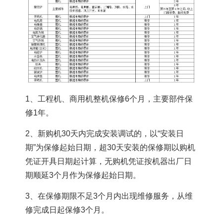
快速链接:
绞肉机
暖风机
热风机
燃气灶
电壁挂炉
燃气壁挂炉
小厨宝
燃气热水器
空气炸锅
吸尘器
集成吊顶
电磁炉
电热水器
嵌入式消毒柜
燃气灶
吸油烟机
马桶盖
破壁机
扫地机
电烤箱
净水器
1、工程机、商用机整机保修6个月，主要部件保
茶吧机
电压力锅
燃气热水器
取暖桌
挂烫机
修1年。
集成灶
吸油烟机
测试页
多用途锅
吸油烟机
2、新购机30天内完成安装调试的，以“安装日
燃气灶具
消毒柜
电饭煲
电热水器
养生壶
微波炉
期”为保修起始日期，超30天安装的保修期以购机
循环扇
凭证开具日期起计算，无购机凭证按机器出厂日
期顺延3个月作为保修起始日期。
3、在保修期限不足3个月内出现维修服务，从维
修完成日起保修3个月。