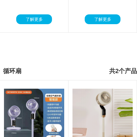
快速链接:
绞肉机
暖风机
热风机
燃气灶
电壁挂炉
了解更多
了解更多
燃气壁挂炉
小厨宝
燃气热水器
空气炸锅
吸尘器
集成吊顶
电磁炉
电热水器
嵌入式消毒柜
燃气灶
吸油烟机
马桶盖
破壁机
扫地机
电烤箱
净水器
茶吧机
电压力锅
燃气热水器
取暖桌
挂烫机
循环扇
共2个产品
集成灶
吸油烟机
测试页
多用途锅
吸油烟机
燃气灶具
消毒柜
电饭煲
电热水器
养生壶
微波炉
循环扇