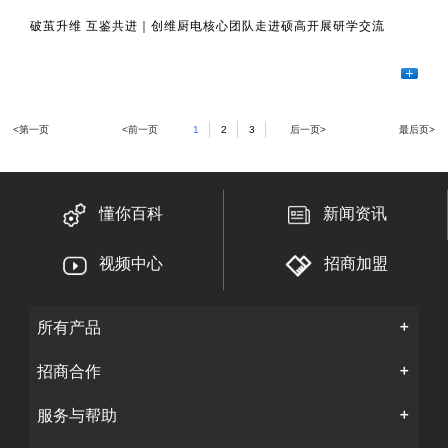
破茧升维 互鉴共进｜创维厨电核心团队走进硕高开展研学交流
<第一页
<前一页
1
2
3
后一页>
最后页>
懂你百科
新闻资讯
视频中心
招商加盟
所有产品
招商合作
服务与帮助