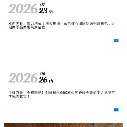
快速链接:
2026
07
23
th
绞肉机
暖风机
热风机
燃气灶
电壁挂炉
燃气壁挂炉
小厨宝
燃气热水器
空气炸锅
吸尘器
双向奔赴，聚力增长｜淘天集团小家电核心团队到访创维厨电，共
启两季品类发展新征程
集成吊顶
电磁炉
电热水器
嵌入式消毒柜
燃气灶
吸油烟机
马桶盖
破壁机
扫地机
电烤箱
净水器
茶吧机
电压力锅
燃气热水器
取暖桌
挂烫机
集成灶
吸油烟机
测试页
多用途锅
吸油烟机
2026
06
26
燃气灶具
消毒柜
电饭煲
电热水器
养生壶
微波炉
th
循环扇
【破万卷 · 会程图纪】创维厨电G60核心客户峰会暨游学之旅第五
季完美收官！