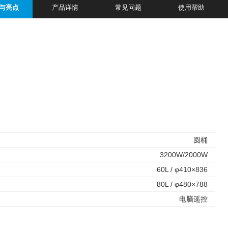
与亮点
产品详情
常见问题
使用帮助
圆桶
3200W/2000W
60L / φ410×836
80L / φ480×788
电脑遥控