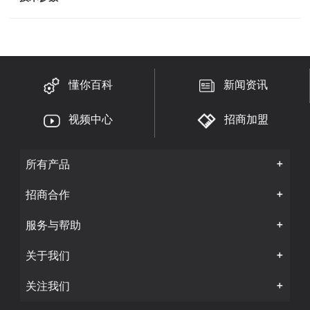
快速链接:
绞肉机
暖风机
热风机
燃气灶
电壁挂炉
燃气壁挂炉
小厨宝
燃气热水器
空气炸锅
吸尘器
集成吊顶
电磁炉
电热水器
嵌入式消毒柜
燃气灶
懂你百科
新闻资讯
吸油烟机
马桶盖
破壁机
扫地机
电烤箱
净水器
视频中心
招商加盟
茶吧机
电压力锅
燃气热水器
取暖桌
挂烫机
所有产品
集成灶
吸油烟机
测试页
多用途锅
吸油烟机
招商合作
燃气灶具
消毒柜
电饭煲
电热水器
养生壶
微波炉
循环扇
服务与帮助
关于我们
关注我们